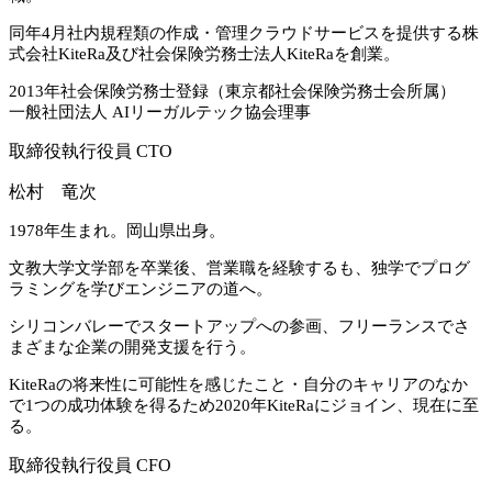
同年4月社内規程類の作成・管理クラウドサービスを提供する株
式会社KiteRa及び社会保険労務士法人KiteRaを創業。
2013年社会保険労務士登録（東京都社会保険労務士会所属）
一般社団法人 AIリーガルテック協会理事
取締役執行役員 CTO
松村 竜次
1978年生まれ。岡山県出身。
文教大学文学部を卒業後、営業職を経験するも、独学でプログ
ラミングを学びエンジニアの道へ。
シリコンバレーでスタートアップへの参画、フリーランスでさ
まざまな企業の開発支援を行う。
KiteRaの将来性に可能性を感じたこと・自分のキャリアのなか
で1つの成功体験を得るため2020年KiteRaにジョイン、現在に至
る。
取締役執行役員 CFO