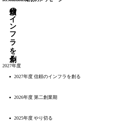
信頼のインフラを創る
2027年度
2027年度
信頼のインフラを創る
私たちは昨年度、「第二創業期」という大きな旗を掲
2026年度
第二創業期
げ、GRC（ガバナンス・リスク・コンプライアンス）
マーケットの創造と、新たな成長基盤の構築に挑みま
した。エンタープライズ領域での実績が着実に積み上
KiteRaは、新たなカテゴリーマーケットを創造する
2025年度
やり切る
がり、グループに加わった新たな事業との連携によっ
「第二創業期」に挑みます。
て、次の成長に向けた芽もしっかりと育ちつつありま