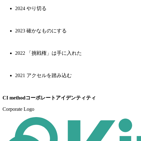
す。
近年、企業におけるガバナンス・リスク・コンプライ
2025年年頭にあたり、今年のテーマは昨年掲げた「や
2024
やり切る
アンスの管理（以下、GRC）に対する社会的責任や経
り切る」を継続したいと思います。
一方で、GRCマーケットを「創造した」と胸を張って
営責任が厳しく問われる時代になりつつあります。一
正確に言うと、あと半年、つまり今期はこの「やり切
言える段階には、まだ至っていません。創業以来掲げ
方で、コンプライアンスや社内規程の違反に関する事
る」を継続したいと思います。
てきた高い基準に照らせば、私たちの歩みには改善す
2024年年頭にあたり、今年のテーマは「やり切る」を
2023
確かなものにする
件やニュースはいまだ後を絶ちません。その当事者と
べき点がまだ数多く残されています。それでも昨年度
掲げたいと思います。
なった企業は社会的信用を失い、場合によっては事業
我々は前期、前々期と2期連続で計画した予算に対して
の最大の収穫は、AI時代におけるKiteRaの価値を全員
存続を絶たれるような大きな代償を払うケースも起き
未達で終わりました。
で問い直し、「私たちが進むべき道はGRCプラットフ
昨年の年頭挨拶で私は「確かなものにする」を1年のテ
ています。
その結果に対して私は強い危機感と自責の念を持ちま
2023年のテーマは「確かなものにする」を掲げたいと
2022
「挑戦権」は手に入れた
ォームの実現にある」という確信を持てたことだと、
ーマに掲げました。
した。このままでは普通の中小企業になってしまう。
思います。
私は考えています。
しかし、社内規程のクラウドサービス市場を確かなも
なぜ、そのようなことが起きるのでしょうか。一因と
成り行きのスピードでしか成長しないスモールビジネ
のとして感じることは未だ出来ていません。
して、経営者や従業員の意識の低さや倫理観の欠如が
昨年はスタートアップ冬の時代と言われた年でした。
ス企業になってしまう。つまりスタートアップとして
世界は今、AIの劇的な進化のただ中にあります。
創業から３年足らずで７００社を超える企業に利用さ
2021
アクセルを踏み込む
挙げられます。しかし、それだけではありません。
グロース株の値下がりにつられる形で、未上場のスタ
の KiteRa は死ぬ。そう強く思いました。
我々は着実に、しかも普通の会社に比べれば高い成長
「SaaSは死んだ」という言葉さえ聞こえてくる時代に
れるプロダクトになった。
GRCにまつわるレギュレーションは、法律、規程、規
ートアップのValuationも大きく下がり
を遂げています。
なりました。エージェンティックなAIが利用者の意図
とにかく無我夢中で走り抜けた。必死に懸命に前を向
約、契約など社内外の多様なルールを網羅的に把握す
世間一般的にはその過程も高い成長ではあったもの
IPOを見送る会社や資金調達に失敗する会社が続出し
しかし、我々は普通の会社ではありません。これまで
を読み取り、自律的にタスクをこなす世界が、現実の
いて。
る必要があり、非常に複雑です。その複雑さゆえに、
CI method
の、KiteRa は創業時からエクイティファイナンスを繰
ました。
新年あけましておめでとうございます。
コーポレートアイデンティティ
社会になかった新しい価値観を当たり前にする、社会
ものになりつつあります。これはSaaS業界全体にとっ
意図せず不適切な行為や誤った意思決定が行われてし
り返し、世の中にインパクトを与える Wow な事業を
にインパクトを与えるために存在する会社です。
市場を創造する足掛かりは出来た。我々がスタートア
て、確かに大きな逆風かもしれません。
Corporate Logo
そのような環境下でも、我々KiteRaは力強い成長を遂
昨年は、新型コロナウィルスという未曾有のパンデミ
まうケースも少なくありません。
成し遂げ、高い成長を目指し続けることをデザインさ
ップ企業としてイノベーションを起こし
げました。
ックにより
れ生まれた会社です。
私は常日ごろKiteRaは流れに乗る会社ではなく、自ら
しかし私は、KiteRaにとってAIの普及と進化は「大き
市場に必要とされる新しい１つのピースを埋める「挑
社内規程類の適切な整備や管理はGRCを支えるために
MRRも顧客数も２倍以上の成長を遂げ、大型の資金調
社会経済活動が大きく制約を受けました。
流れを生み、自ら変化を起こす会社であると言ってい
なチャンス」だと考えています。AIがもっともらしい
戦権」は手に入れた。
不可欠です。
以前、CTO の松村さんが全社会でも言っていた、「ス
達にも成功しました。
その中においても、KiteRaは力強く成長をし、190社の
ます。
答えを大量に生み出す時代だからこそ、「その答えは
そのことはとても誇らしい。
我々は創業から、「社内規程のデジタル・トランスフ
タートアップの死は倒産ではなく成長が止まった時で
新規顧客を獲得するに至りました。
だからこそ、我々は新しいことに挑戦し、その結果か
本当に正しいのか」「誰が責任を取るのか」という問
皆さんの力無くしてこの挑戦権は得られなかった。
昨年の年頭挨拶で、私は市場を創造する足掛かりは出