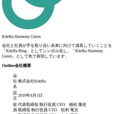
感謝をお伝えしたいと思います。有難う御座いまし
生において中々ないと思いますが
を我々のVisionとします。
上に未来があるのです。
新しい市場を創ることが出来るのです。
「証明」をお客様に提供する——これがGRCプラット
た。
KiteRaで働くことの醍醐味は、まさにそこだと思いま
フォーム構想の本質です。AIがもたらす効率だけを追
なぜKiteRaがGRC領域に事業を拡張するのか。先ほど
我々は、今もまだ大海原の荒れた海の中にいます。
私は常々KiteRaという会社は皆さんが人間として成長
一方で、上期の予算達成は喜ばしいことではあります
す。
うのではなく、人が関与する仕組み（Human in the
も述べた通り、GRC構築の根幹には社内規程類の適切
ただ、目的地はうっすら見えてきました。まだ遠いで
できる場にしたいと言っていますし、心からそう思っ
が、決して我々が目指すべき高い目標ではなかったこ
loop）を通じて、「100％の効率化より、100％の安心
な整備運用が欠かせません。会社のレギュレーション
すが、確実に我々が目指す大陸の海岸線は見えてきま
ています。
本年を会社にとっても個人にとっても本物の実力を身
とも事実です。それ故に下期は、我々自身の成長のた
感」を届けます。
に沿って企業経営がなされる仕組みは社内規程類の存
した。
それは、皆さんが貴重な人生の時間をKiteRaで費やす
につける1年にしていきましょう。
めに、自ら高い目標を掲げ、自らそこを目指すという
在がベースにあるからこそできることです。そこに当
もう、迷うことはありません。我々が前人未到の大陸
ことに対する最大の恩返しだと思っているからです。
本年もよろしくお願いいたします。
KiteRa Harmony Green
明確なビジョンとその達成ロジック、泥臭くても積み
「スタートアップマインド」を実践するべく、期初計
社がやる意義があると考えています。
に一番で足を踏み入れるのです。そのために私は大き
上げる強度の高い行動、そしてその結果としての成
画を上方修正したターゲット予算を掲げました。
今年を皆さんが個人としての成長、そして、会社の成
2021年1月1日
会社と社員が手を取り合い未来に向けて成長していくことを
な意思決定のもと、先頭に立ち船を導きます。
果。この三つの歯車が狂いなく噛み合う会社だけが、
企業のGRCの健全性に対する社会の注目度は、今後ま
長を「確かなもの」として感じることが出来る１年に
代表取締役CEO 植松隆史
「KiteRa Ring」としてシンボル化し、「KiteRa Harmony
目的地までの航路を切り拓くために、一人ひとりやる
上期の勢いを継続し、ターゲット予算を達成し、ひい
揺るぎない成長の物語を描けると信じています。AI時
すます高まることが予想されます。
しましょう。
Green」として色で表現しています。
べきことをやり切りましょう！
ては通期で予算を達成するという大きな目標のため
代の生産性は、規模ではなく、一人ひとりの知恵と質
その先に皆さんの決断が正しかったことの証明が約束
に、「一人ひとりやるべきことをやり切る」下期にし
の高い判断の総量で決まります。だからこそ私たち
我々は、これまで培ってきた社内規程のデジタル・ト
本年もよろしくお願いいたします。
Outline
会社概要
されます。
ましょう。やり切ったと皆が胸を張って言える、その
は、筋肉質な経営をもう一段上の次元で実践していき
ランスフォーメーションという側面から、企業のGRC
先にこそ皆さん一人ひとりの真の成長と喜びが約束さ
ます。
にまつわる業務全般へとサービスを拡張させ、GRCと
2023年1月1日
会
Carry out to the end!
れます。
いう新しいカテゴリーマーケットを創造することを目
代表取締役CEO 植松隆史
社
株式会社KiteRa
そして、この高い山を登り切るために、私たちは今一
指します。社内規程という単一のドメインサービスか
2024年 年頭
名
本年もよろしくお願いいたします。
度「スタートアップマインド」を取り戻さなければな
ら創業以来初めてビジネスを複線化するこの第二創業
植松 隆史
設
りません。AIでプロダクトを模倣することはできて
2019年4月1日
期を皆さんと一緒に作り上げ成功へと導きたいと考え
2025年 年頭
立
も、変化に対応し、自らの前提を疑い続ける「強い組
ています。
植松 隆史
役
代表取締役 執行役員 CEO 植松 隆史
織」を模倣することはできません。それこそが、最終
員
取締役 執行役員 CTO 松村 竜次
的な勝負を決めると考えています。