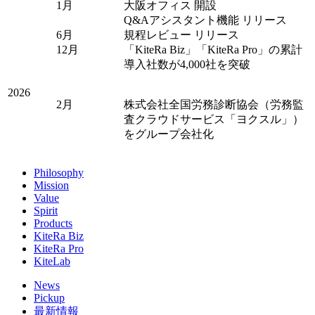
1月
大阪オフィス 開設
Q&Aアシスタント機能 リリース
6月
規程レビュー リリース
12月
「KiteRa Biz」「KiteRa Pro」の累計
導入社数が4,000社を突破
2026
2月
株式会社全国労務診断協会（労務監
査クラウドサービス「ヨクスル」）
をグループ会社化
Philosophy
Mission
Value
Spirit
Products
KiteRa Biz
KiteRa Pro
KiteLab
News
Pickup
最新情報