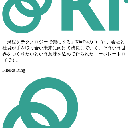
ォーメーション」という新しいカテゴリーマーケット
ある」
リモート商談ツールの普及や、社労士業界のDX化とい
ら学びを得て、次の成長に活かしていく循環活動の営
いが、これまで以上に重みを増しています。いま世の
来たと述べました。
を創造する挑戦を続けてきました。社内規程という単
その言葉がまさに現実になるという強い危機感を私だ
う流れに上手く乗れたこともありましたが
みが極めて大切であり、それが再現性ある形での成長
社内規程のクラウドサービスがニッチな市場で終わる
中が求めているのは、単なる知性のインフラではな
そしてその通り、我々は市場を創造する先駆者として
一のドメインサービスを愚直に深堀し磨きこみ、その
けでなく、役員全員が強く認識しました。
ひとえにメンバー1人ひとりが知恵を出し、努力をした
に繋がるのです。
のか、その先のもっと大きな市場を創造するのか、こ
く、揺るぎない「信頼のインフラ」なのです。
衆目認知されつつあり
結果現在3,000社以上のお客様にご利用いただけるまで
結果だと思っております。
の1年が分水嶺になると思う。
我々は「スタート」して「アップ」する会社を作るん
故に競合会社も出てきました。
に成長し、今なお成長し続けています。
社内規程のクラウドという市場を、確実に切り拓いた
結果は分からない。
私たちは、企業活動の源流であり正の基準（グラウン
だ。そのスタートアップマインドをもう一度取り戻そ
手ごたえを感じた年でした。
ただ、やり切ったかどうかで結果は大きく異なること
「挑戦権」を得られず市場から退場していく企業の方
ド・トゥルース）である「社内規程」を起点に、証明
ただ、それでも市場を創造したと言うには早すぎま
我々は、この成長スピードを更に加速させるために次
う。そう決意し、その証として IPO 計画を白紙にし、
は確かです。そして、やり切った結果からしか次の成
が圧倒的に多いスタートアップ業界。
された正しいデータに基づいて「ガバナンスが効いて
す。
「規程をテクノロジーで楽にする」KiteRaのロゴは、会社と
の挑戦として、GRCにまつわる企業の様々な課題を最
新規事業を中断し、戦時の CEO モードに切り替え、
今年は、社内規程のクラウドという市場を衆目認めら
長への真の学びを得られないこともまた確かです。
この挑戦権を使って大いに楽しみましょう！
いる状態」を創り出します。これこそが、私たちにし
些細なことでも消え去ってしまうほどまだまだ脆弱な
社員が手を取り合い未来に向けて成長していく、そういう世
新のソフトウェアテクノロジーで解決し、持続的に企
トップマネジメントとマイクロマネジメントスタイル
れる年にしたいと思っています。
か実現できないGRCプラットフォームの姿です。
ものです。
界をつくりたいという意味を込めて作られたコーポレートロ
業価値を向上させるプラットフォーム企業になること
を全面に出して上期は臨んできました。
事業の成長スピードを加速させるためのアクセルを踏
KiteRaは今から約5年前、真っ暗な大海原を筏に乗った
皆さんにはKiteRaという会社でワクワク・ドキドキす
ゴです。
を目指します。
み込む年になります。
4人で出航しました。どこが目的地かも分からないま
る人生を送って欲しい。
そこで新たな期のテーマを「信頼のインフラを創る」
社内規程のクラウドサービス市場が「確かなもの」に
それは「ボトムアップ」や「信じて任せる」といった
そのための資金であるガソリンは昨年末に調達し満タ
ま、ただひたすら漕ぎ続けてきました。止まってしま
そして人間として成長して欲しい。私はその環境を整
とし、改めてKiteRaのビジョンに「信頼のインフラに
なるか否かは、市場の先駆者である我々次第です。
KiteRa Ring
耳あたりの良い言葉を免罪符に、私がCEO としてやる
企業におけるGRCの構築は社内規程類の整備にとどま
ンです。
っては激流にのまれてしまう。サメに襲われてしま
える。
なる」という言葉を掲げます。この新たなカテゴリー
今年は我々が自らの手で「確かなものにする」ための1
べきことをやっていなかった、CEO としての怠慢が2
らず多岐に渡ります。しかし、多くの企業では、その
後は各々が担っている業務において、アクセルを踏み
う。
それが会社としての成長につながると信じている。
マーケットを、私たちが一から創造していきます。
年にしましょう。
期連続未達という結果を招いたと深く自省した結果取
構築作業がいまだに非効率でアナログなオペレーショ
込むに耐えうる準備をしっかり行って欲しいと思いま
だから必死に漕いで進んでいた。そんな姿を見かねた
った行動です。
ンを強いられているのが現状です。
2022年もよろしくお願いします！
す。
大きくて良い船に乗っていた人たちが一人、また一人
KiteRaは流れに乗る会社ではなく、自ら流れを生み、
私たちは、社内規程という企業活動の最上流のデータ
と筏に乗り移ってきてくれ、仲間となり今ではそれな
自ら変化を起こす会社です。
を、創業以来、愚直に磨き続けてきました。約4,000社
そして、その効果は、徐々に出てきてように感じてい
2022年1月1日
GRCにまつわる様々な業務を高度化し、形式的に構築
単に作業をするのではなく、主体的に考え、行動し、
りの船になって来ました。
だからこそ、我々は自ら計画し、実行し、その結果か
のお客様が日々積み重ねてくださる文脈や意思決定の
ます。上期は久しぶりに半期予算を達成しました。ま
代表取締役CEO 植松隆史
するのではなく実効性ある仕組みと適切な意思決定環
業務の改善を形にするまでリードしていって欲しいと
乗り移って来てくれた時、筏の方が乗り心地が良さそ
ら学び、次なる成長へと繋げる循環活動が極めて大切
蓄積は、他社が一朝一夕には模倣できない、KiteRaな
た、Biz もしっかりとした成長軌道に乗りつつありま
境をソフトウェアの力で創る。GRCの強化が企業の持
思います。
うだからとか、安全そうだからではなかったはずで
となります。
らではの資産です。この資産を起点に、規程（ポリシ
す。皆さんの日々の行動と戦時モードの植松について
続的な成長と競争力の強化を高め、ひいては企業価値
す。そこには自らの意図と意志があったはずです。そ
失敗を恐れず果敢に挑戦して下さい。
ー）と運用（コントロール）を一気通貫で同期させ、
きてくれたおかげだと思っています。改めて皆さんに
市場を創造しながら自らの成長を実感できる機会は人
の向上に繋がる。そのようなビジネス環境を創ること
れが筏に乗り移るという決断の源泉でありその延長線
未知の領域に勇気をもって足を踏み込んだ者だけが、
「ガバナンスが効いている状態」とその「正当性」の