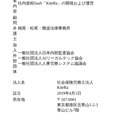
業
ます。
社内規程SaaS「KiteRa」の開発および運営
内
容
まだ誰も見たことのない絶景を、皆さんと一緒に見に
顧
行きたい。私はその先頭に立ちます。
問
2026年7月
弁
桃尾・松尾・難波法律事務所
株式会社KiteRa 代表取締役 執行役員 CEO 植松 隆
護
史
士
加
入
一般社団法人日本内部監査協会
外
一般社団法人AIリーガルテック協会
部
一般社団法人人事労務システム協議会
団
体
法人名
社会保険労務士法人
KiteRa
設立
2019年4月1日
所在地
〒107-0061
東京都港区北青山1-2-3
青山ビル7階