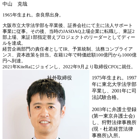
中山 克哉
1965年生まれ。奈良県出身。
大阪市立大学法学部を卒業後、証券会社にて主に法人サポート
事業に従事。その後、当時のJASDAQ上場企業に転職し、東証2
部上場、東証1部指定替えプロジェクトのリーダーとしてディー
ルを達成。
経営企画部門の責任者としてIR、予算統制、法務コンプライア
ンス、資本政策を担当。在籍12年で時価総額100億円から1000億
円へ到達。
2021年KiteRaにジョインし、2022年9月より取締役CFOに就任。
社外取締役
1975年生まれ。1997
弁護士
年に東北大学法学部
卒業し、2001年に司
向井 蘭
法試験合格。
2003年に弁護士登録
(第一東京弁護士会)
し、狩野法律事務所
(現・杜若経営法律
事務所)入所。