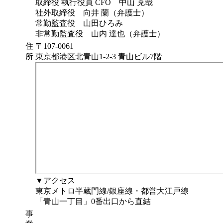
取締役 執行役員 CFO 中山 克哉
私たちは今、まさに「第二創業期」のただ中にいま
社外取締役 向井 蘭（弁護士）
す。社内規程という単一のドメインから事業を複線化
常勤監査役 山田ひろみ
し、GRCという巨大な新しいカテゴリーマーケットを
非常勤監査役 山内 達也（弁護士）
自らの手で創り上げることは、決して楽な道ではあり
住
〒107-0061
ません。しかし、新しい市場が当たり前になっていく
所
東京都港区北青山1-2-3 青山ビル7階
その過程を、手触り感のあるワクワクする体験とし
て、仲間やお客様と分かち合いたい。私はそう本気で
思っています。
創業当初、「規程は作ったら終わり。マーケットなど
無い」と、多くの方から否定の言葉を投げかけられま
した。それでも諦めず、粘り強く走り続けてきた結
果、今こうして新たな期を迎えることができていま
す。私はそのことを、何より誇りに思っています。
新しいカテゴリーマーケットは、誰かが与えてくれる
ものではなく、自分たちの手で創るものです。私たち
▼アクセス
はそれを自ら実践してきました。この期、私たちはAI
東京メトロ半蔵門線/銀座線・都営大江戸線
時代の「信頼のインフラ」を創る最初の挑戦者になり
「青山一丁目」0番出口から直結
ます。私たちのミッション「安心して働ける世界をつ
事
くる」、その実現に、これまでで最も近づく一年にし