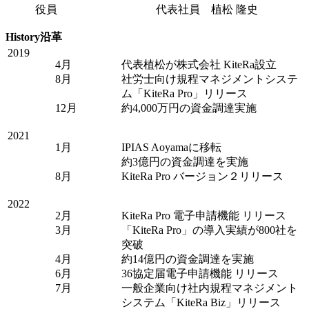
役員
代表社員 植松 隆史
History
沿革
2019
4月
代表植松が株式会社 KiteRa設立
8月
社労士向け規程マネジメントシステ
ム「KiteRa Pro」リリース
12月
約4,000万円の資金調達実施
2021
1月
IPIAS Aoyamaに移転
約3億円の資金調達を実施
8月
KiteRa Pro バージョン２リリース
2022
2月
KiteRa Pro 電子申請機能 リリース
3月
「KiteRa Pro」の導入実績が800社を
突破
4月
約14億円の資金調達を実施
6月
36協定届電子申請機能 リリース
7月
一般企業向け社内規程マネジメント
システム「KiteRa Biz」リリース