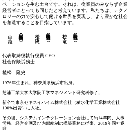
ベーションを生む土台です。それは、従業員のみならず企業
経営者にとっても同じだと考えています。私たちは、テクノ
ロジーの力で安心して働ける世界を実現し、より豊かな社会
を創造することを目指しています。
植松　隆史
代表取締役 執行役員 CEO
松村　竜次
取締役 執行役員 CTO
中山　克哉
取締役 執行役員 CFO
代表取締役執行役員 CEO
社会保険労務士
植松 隆史
1976年生まれ。神奈川県横浜市出身。
芝浦工業大学大学院工学マネジメント研究科修了。
新卒で東京セキスイハイム株式会社（積水化学工業株式会社
100%出資）に入社。
その後、システムインテグレーション会社にて約14年間、人事
労務、経営企画及び内部統制の構築業務に従事。2019年同社退
職。