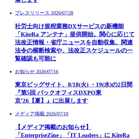
プレスリリース
2026/07/28
社労士向け規程業務DXサービスの新機能
「KiteRa アンテナ」提供開始。関心に応じて
法改正情報・省庁ニュースを自動収集。関連
法令の横断検索や、法改正スケジュールの一
覧確認も可能に
お知らせ
2026/07/16
東京ビッグサイト、8/18(火) ・19(水)の2日間
『第5回 バックオフィスDXPO東
京’26【夏】』に出展します
メディア掲載
2026/07/10
【メディア掲載のお知らせ】
「EnterpriseZine」「IT Leaders」に KiteRa