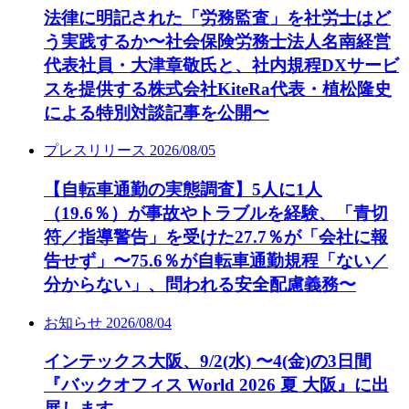
法律に明記された「労務監査」を社労士はど
う実践するか〜社会保険労務士法人名南経営
代表社員・大津章敬氏と、社内規程DXサービ
スを提供する株式会社KiteRa代表・植松隆史
による特別対談記事を公開〜
プレスリリース
2026/08/05
【自転車通勤の実態調査】5人に1人
（19.6％）が事故やトラブルを経験、「青切
符／指導警告」を受けた27.7％が「会社に報
告せず」〜75.6％が自転車通勤規程「ない／
分からない」、問われる安全配慮義務〜
お知らせ
2026/08/04
インテックス大阪、9/2(水) 〜4(金)の3日間
『バックオフィス World 2026 夏 大阪』に出
展します