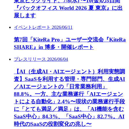
東京ビッグサイト、7/8(水) 〜10(金)の3日間
『バックオフィス World 2026 夏 東京』に出
展します
イベントレポート
2026/06/11
第7回「KiteRa Pro」ユーザー交流会『KiteRa
SHARE』in 博多・開催レポート
プレスリリース
2026/06/04
【AI（生成AI・AIエージェント）利用実態調
査】SaaSを利用する管理・専門部門、生成AI
／AIエージェントの「日常業務利用」
88.8%。一方、主な業務遂行「AIエージェン
トによる自動化」2.4%〜現状の業務遂行手段
に「とても満足／満足」は、「AI機能を含む
SaaS中心」84.3%、「SaaS中心」82.7%。AI
時代のSaaSの役割変化の兆し〜