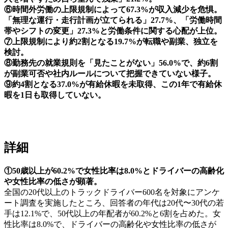
⑥時間外労働の上限規制によって67.3%が収入減少を危惧。
「無理な運行・走行計画が立てられる」27.7%、「労働時間
帯やシフトの変更」27.3%と労働条件に関する心配が上位。
⑦上限規制により約2割となる19.7%が転職や副業、独立を
検討。
⑧勤務先の就業規則を「見たことがない」56.0%で、約6割
が副業可否や社内ルールについて把握できていない様子。
⑨約4割となる37.0%が有給休暇を未取得、この1年で有給休
暇を1日も取得していない。
詳細
①50歳以上が60.2%で女性比率は8.0%とドライバーの高齢化
や女性比率の低さが顕著。
全国の20代以上のトラックドライバー600名を対象にアンケ
ート調査を実施したところ、回答者の年代は20代〜30代の若
手は12.1%で、50代以上の年配者が60.2%と6割を占めた。女
性比率は8.0%で、ドライバーの高齢化や女性比率の低さが