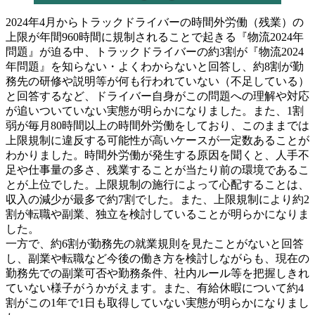
2024年4月からトラックドライバーの時間外労働（残業）の
上限が年間960時間に規制されることで起きる『物流2024年
問題』が迫る中、トラックドライバーの約3割が『物流2024
年問題』を知らない・よくわからないと回答し、約8割が勤
務先の研修や説明等が何も行われていない（不足している）
と回答するなど、ドライバー自身がこの問題への理解や対応
が追いついていない実態が明らかになりました。また、1割
弱が毎月80時間以上の時間外労働をしており、このままでは
上限規制に違反する可能性が高いケースが一定数あることが
わかりました。時間外労働が発生する原因を聞くと、人手不
足や仕事量の多さ、残業することが当たり前の環境であるこ
とが上位でした。上限規制の施行によって心配することは、
収入の減少が最多で約7割でした。また、上限規制により約2
割が転職や副業、独立を検討していることが明らかになりま
した。
一方で、約6割が勤務先の就業規則を見たことがないと回答
し、副業や転職など今後の働き方を検討しながらも、現在の
勤務先での副業可否や勤務条件、社内ルール等を把握しきれ
ていない様子がうかがえます。また、有給休暇について約4
割がこの1年で1日も取得していない実態が明らかになりまし