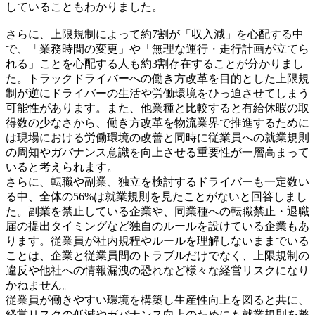
していることもわかりました。
さらに、上限規制によって約7割が「収入減」を心配する中
で、「業務時間の変更」や「無理な運行・走行計画が立てら
れる」ことを心配する人も約3割存在することが分かりまし
た。トラックドライバーへの働き方改革を目的とした上限規
制が逆にドライバーの生活や労働環境をひっ迫させてしまう
可能性があります。また、他業種と比較すると有給休暇の取
得数の少なさから、働き方改革を物流業界で推進するために
は現場における労働環境の改善と同時に従業員への就業規則
の周知やガバナンス意識を向上させる重要性が一層高まって
いると考えられます。
さらに、転職や副業、独立を検討するドライバーも一定数い
る中、全体の56%は就業規則を見たことがないと回答しまし
た。副業を禁止している企業や、同業種への転職禁止・退職
届の提出タイミングなど独自のルールを設けている企業もあ
ります。従業員が社内規程やルールを理解しないままでいる
ことは、企業と従業員間のトラブルだけでなく、上限規制の
違反や他社への情報漏洩の恐れなど様々な経営リスクになり
かねません。
従業員が働きやすい環境を構築し生産性向上を図ると共に、
経営リスクの低減やガバナンス向上のためにも就業規則を整