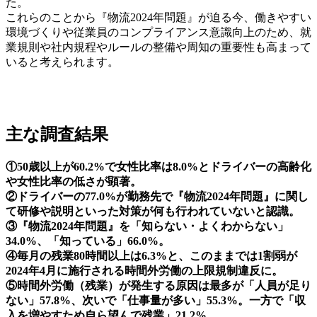
た。
これらのことから『物流2024年問題』が迫る今、働きやすい
環境づくりや従業員のコンプライアンス意識向上のため、就
業規則や社内規程やルールの整備や周知の重要性も高まって
いると考えられます。
主な調査結果
①50歳以上が60.2%で女性比率は8.0%とドライバーの高齢化
や女性比率の低さが顕著。
②ドライバーの77.0%が勤務先で『物流2024年問題』に関し
て研修や説明といった対策が何も行われていないと認識。
③『物流2024年問題』を「知らない・よくわからない」
34.0%、「知っている」66.0%。
④毎月の残業80時間以上は6.3%と、このままでは1割弱が
2024年4月に施行される時間外労働の上限規制違反に。
⑤時間外労働（残業）が発生する原因は最多が「人員が足り
ない」57.8%、次いで「仕事量が多い」55.3%。一方で「収
入を増やすため自ら望んで残業」21.2%。