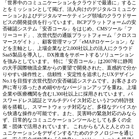
「世界中のコミュニケーションをクラウドで最適に」するこ
とをミッションとして掲げ、法人向けのデジタルコミュニケ
ーションおよびデジタルマーケティング領域のクラウドサー
ビスの開発提供を行っています。BCPプラットフォームの安
否確認システム「安否コール」をはじめ、CMSツール「フ
リーコード」、次世代型の通販プラットフォーム「クロスコ
マースゲイト」、顧客管理マップ「eMAPロケーション」な
どを主軸とし、上場企業など2,000社以上の法人にクラウド
SaaS製品を導入し、DX推進をサポートするソリューション
を強みとしています。 特に「安否コール」は2007年に静岡
の大手国際物流企業からの要望で開発された、直感的で分か
りやすい操作性と、信頼性・安定性を追求したUXデザイン
No.1を目指す次世代型の安否確認システムです。お客さまの
声に寄り添ったきめ細やかなバージョンアップを重ね、上場
企業や医療機関を含む1,300社以上に採用されています。パ
スワードレス認証とマルチデバイス対応という2つの特許技
術を搭載し、スマートウォッチ対応など、多様なデバイスか
ら快適な操作が可能です。また、災害時の緊急対応のみなら
ず、日常的なコミュニケーションツールとしても多くの企
業・団体で活用されています。 これからも”人と人とのコミ
ュニケーションをデザインする”ためのテクノロジーを通じ