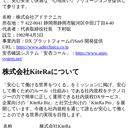
て、安心安全で快適な『心地良い』ソリューションを提供し
て参ります。
名称：株式会社アドテクニカ
所在地：〒422-8041 静岡県静岡市駿河区中⽥2丁⽬4-40
代表者：代表取締役社長 下村聡
設立：1982年4月5日
事業内容：DX プラットフォームのSaaS 開発提供
URL：
https://www.adtechnica.co.jp
安否確認システム「安否コール」：
https://www.anpi-
system.net/
株式会社KiteRaについて
「安心して働ける世界をつくる」をミッションに掲げ、安心
して働くためのルール（仕組み）である社内規程をテクノロ
ジーの力で簡単に正しく運用できる社内規程DXサービス、
企業向けの「KiteRa Biz」と社労士向けの「KiteRa Pro」を展
開しています。今後も社内規程を通じて誰もが安心して働く
ことのできる世界の実現を目指します。
名称
株式会社KiteRa