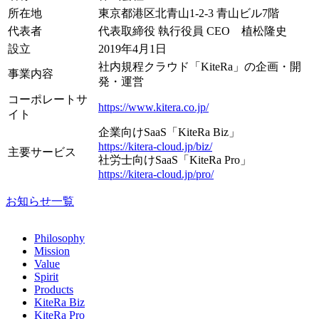
所在地
東京都港区北青山1-2-3 青山ビル7階
代表者
代表取締役 執行役員 CEO 植松隆史
設立
2019年4月1日
社内規程クラウド「KiteRa」の企画・開
事業内容
発・運営
コーポレートサ
https://www.kitera.co.jp/
イト
企業向けSaaS「KiteRa Biz」
https://kitera-cloud.jp/biz/
主要サービス
社労士向けSaaS「KiteRa Pro」
https://kitera-cloud.jp/pro/
お知らせ一覧
Philosophy
Mission
Value
Spirit
Products
KiteRa Biz
KiteRa Pro