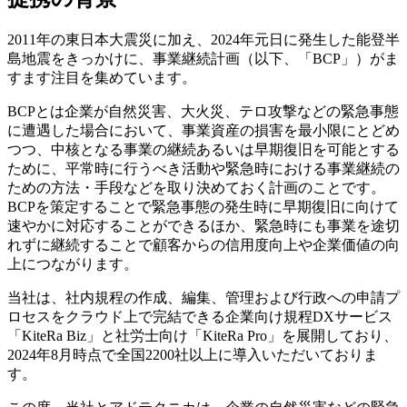
2011年の東日本大震災に加え、2024年元日に発生した能登半
島地震をきっかけに、事業継続計画（以下、「BCP」）がま
すます注目を集めています。
BCPとは企業が自然災害、大火災、テロ攻撃などの緊急事態
に遭遇した場合において、事業資産の損害を最小限にとどめ
つつ、中核となる事業の継続あるいは早期復旧を可能とする
ために、平常時に行うべき活動や緊急時における事業継続の
ための方法・手段などを取り決めておく計画のことです。
BCPを策定することで緊急事態の発生時に早期復旧に向けて
速やかに対応することができるほか、緊急時にも事業を途切
れずに継続することで顧客からの信用度向上や企業価値の向
上につながります。
当社は、社内規程の作成、編集、管理および行政への申請プ
ロセスをクラウド上で完結できる企業向け規程DXサービス
「KiteRa Biz」と社労士向け「KiteRa Pro」を展開しており、
2024年8月時点で全国2200社以上に導入いただいておりま
す。