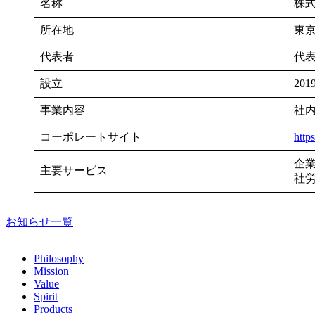
名称
株式
所在地
東京
代表者
代表
設立
20
事業内容
社内
コーポレートサイト
http
企業向
主要サービス
社労
お知らせ一覧
Philosophy
Mission
Value
Spirit
Products