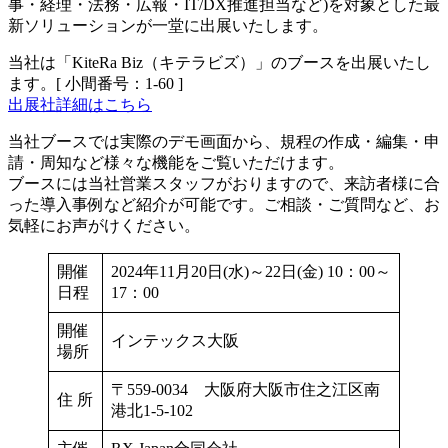
事・経理・法務・広報・IT/DX推進担当など)を対象とした最
新ソリューションが一堂に出展いたします。
当社は「KiteRa Biz（キテラビズ）」のブースを出展いたし
ます。[ 小間番号：1-60 ]
出展社詳細はこちら
当社ブースでは実際のデモ画面から、規程の作成・編集・申
請・周知など様々な機能をご覧いただけます。
ブースには当社営業スタッフがおりますので、来訪者様に合
った導入事例など紹介が可能です。ご相談・ご質問など、お
気軽にお声がけください。
開催
2024年11月20日(水)～22日(金) 10：00～
日程
17：00
開催
インテックス大阪
場所
〒559-0034 大阪府大阪市住之江区南
住 所
港北1-5-102