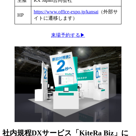
主催
RX Japan合同会社
https://www.office-expo.jp/kansai
（外部サ
HP
イトに遷移します）
来場予約する▶︎
社内規程DXサービス
「KiteRa Biz」に