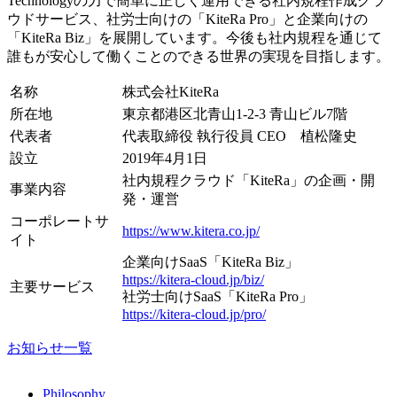
Technologyの力で簡単に正しく運用できる社内規程作成クラ
ウドサービス、社労士向けの「KiteRa Pro」と企業向けの
「KiteRa Biz」を展開しています。今後も社内規程を通じて
誰もが安心して働くことのできる世界の実現を目指します。
名称
株式会社KiteRa
所在地
東京都港区北青山1-2-3 青山ビル7階
代表者
代表取締役 執行役員 CEO 植松隆史
設立
2019年4月1日
社内規程クラウド「KiteRa」の企画・開
事業内容
発・運営
コーポレートサ
https://www.kitera.co.jp/
イト
企業向けSaaS「KiteRa Biz」
https://kitera-cloud.jp/biz/
主要サービス
社労士向けSaaS「KiteRa Pro」
https://kitera-cloud.jp/pro/
お知らせ一覧
Philosophy