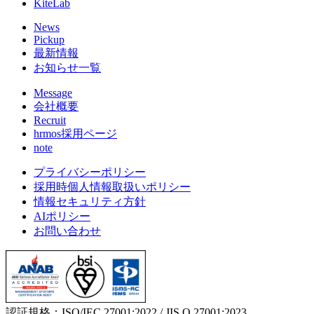
KiteLab
News
Pickup
最新情報
お知らせ一覧
Message
会社概要
Recruit
hrmos採用ページ
note
プライバシーポリシー
採用時個人情報取扱いポリシー
情報セキュリティ方針
AIポリシー
お問い合わせ
認証規格：ISO/IEC 27001:2022 / JIS Q 27001:2023