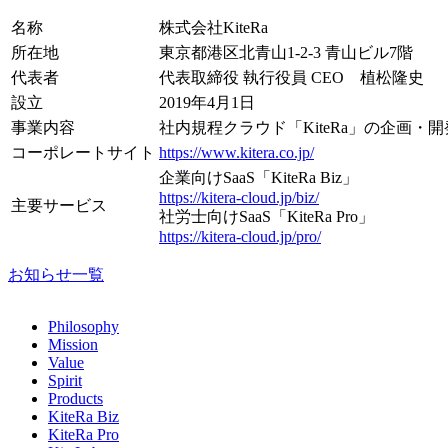
名称
株式会社KiteRa
所在地
東京都港区北青山1-2-3 青山ビル7階
代表者
代表取締役 執行役員 CEO 植松隆史
設立
2019年4月1日
事業内容
社内規程クラウド「KiteRa」の企画・
コーポレートサイト
https://www.kitera.co.jp/
企業向けSaaS「KiteRa Biz」
https://kitera-cloud.jp/biz/
主要サービス
社労士向けSaaS「KiteRa Pro」
https://kitera-cloud.jp/pro/
お知らせ一覧
Philosophy
Mission
Value
Spirit
Products
KiteRa Biz
KiteRa Pro