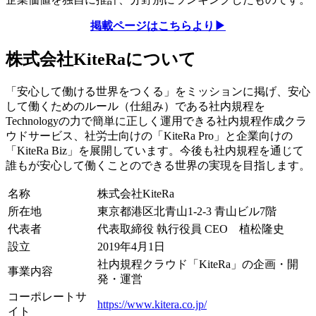
掲載ページはこちらより▶︎
株式会社KiteRaについて
「安心して働ける世界をつくる」をミッションに掲げ、安心
して働くためのルール（仕組み）である社内規程を
Technologyの力で簡単に正しく運用できる社内規程作成クラ
ウドサービス、社労士向けの「KiteRa Pro」と企業向けの
「KiteRa Biz」を展開しています。今後も社内規程を通じて
誰もが安心して働くことのできる世界の実現を目指します。
名称
株式会社KiteRa
所在地
東京都港区北青山1-2-3 青山ビル7階
代表者
代表取締役 執行役員 CEO 植松隆史
設立
2019年4月1日
社内規程クラウド「KiteRa」の企画・開
事業内容
発・運営
コーポレートサ
https://www.kitera.co.jp/
イト