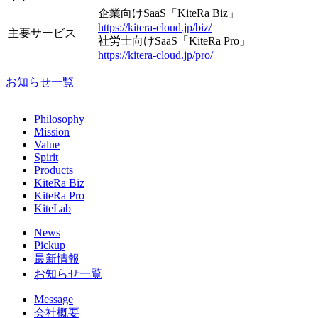
企業向けSaaS「KiteRa Biz」
https://kitera-cloud.jp/biz/
主要サービス
社労士向けSaaS「KiteRa Pro」
https://kitera-cloud.jp/pro/
お知らせ一覧
Philosophy
Mission
Value
Spirit
Products
KiteRa Biz
KiteRa Pro
KiteLab
News
Pickup
最新情報
お知らせ一覧
Message
会社概要