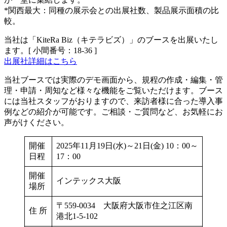
*関西最大：同種の展示会との出展社数、製品展示面積の比
較。
当社は「KiteRa Biz（キテラビズ）」のブースを出展いたし
ます。[ 小間番号：18-36 ]
出展社詳細はこちら
当社ブースでは実際のデモ画面から、規程の作成・編集・管
理・申請・周知など様々な機能をご覧いただけます。ブース
には当社スタッフがおりますので、来訪者様に合った導入事
例などの紹介が可能です。ご相談・ご質問など、お気軽にお
声がけください。
開催
2025年11月19日(水)～21日(金) 10：00～
日程
17：00
開催
インテックス大阪
場所
〒559-0034 大阪府大阪市住之江区南
住 所
港北1-5-102