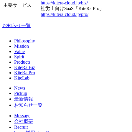
https://kitera-cloud.jp/biz/
主要サービス
社労士向けSaaS「KiteRa Pro」
https://kitera-cloud.jp/pro/
お知らせ一覧
Philosophy
Mission
Value
Spirit
Products
KiteRa Biz
KiteRa Pro
KiteLab
News
Pickup
最新情報
お知らせ一覧
Message
会社概要
Recruit