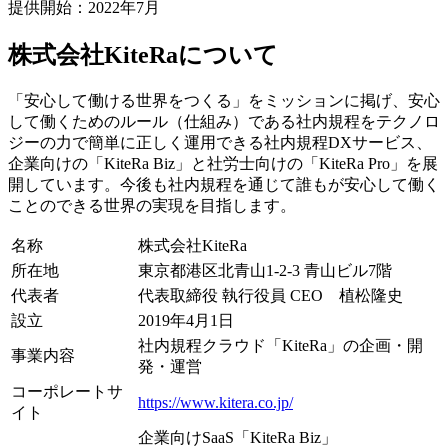
提供開始：2022年7月
株式会社KiteRaについて
「安心して働ける世界をつくる」をミッションに掲げ、安心
して働くためのルール（仕組み）である社内規程をテクノロ
ジーの力で簡単に正しく運用できる社内規程DXサービス、
企業向けの「KiteRa Biz」と社労士向けの「KiteRa Pro」を展
開しています。今後も社内規程を通じて誰もが安心して働く
ことのできる世界の実現を目指します。
名称
株式会社KiteRa
所在地
東京都港区北青山1-2-3 青山ビル7階
代表者
代表取締役 執行役員 CEO 植松隆史
設立
2019年4月1日
社内規程クラウド「KiteRa」の企画・開
事業内容
発・運営
コーポレートサ
https://www.kitera.co.jp/
イト
企業向けSaaS「KiteRa Biz」