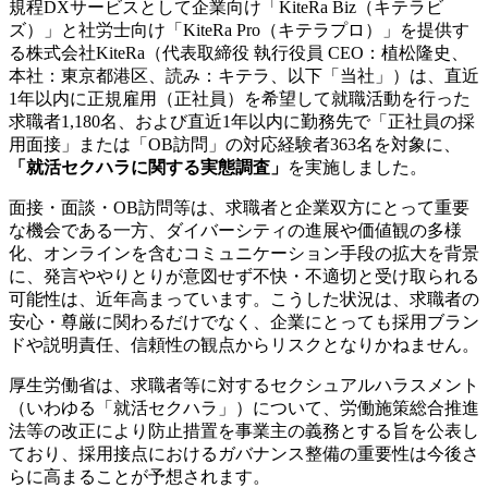
規程DXサービスとして企業向け「KiteRa Biz（キテラビ
ズ）」と社労士向け「KiteRa Pro（キテラプロ）」を提供す
る株式会社KiteRa（代表取締役 執行役員 CEO：植松隆史、
本社：東京都港区、読み：キテラ、以下「当社」）は、直近
1年以内に正規雇用（正社員）を希望して就職活動を行った
求職者1,180名、および直近1年以内に勤務先で「正社員の採
用面接」または「OB訪問」の対応経験者363名を対象に、
「就活セクハラに関する実態調査」
を実施しました。
面接・面談・OB訪問等は、求職者と企業双方にとって重要
な機会である一方、ダイバーシティの進展や価値観の多様
化、オンラインを含むコミュニケーション手段の拡大を背景
に、発言ややりとりが意図せず不快・不適切と受け取られる
可能性は、近年高まっています。こうした状況は、求職者の
安心・尊厳に関わるだけでなく、企業にとっても採用ブラン
ドや説明責任、信頼性の観点からリスクとなりかねません。
厚生労働省は、求職者等に対するセクシュアルハラスメント
（いわゆる「就活セクハラ」）について、労働施策総合推進
法等の改正により防止措置を事業主の義務とする旨を公表し
ており、採用接点におけるガバナンス整備の重要性は今後さ
らに高まることが予想されます。