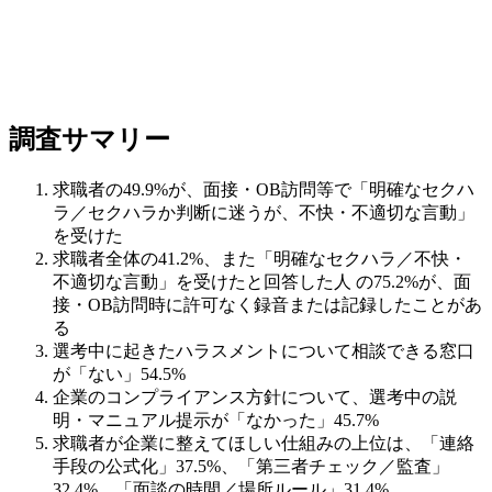
調査サマリー
求職者の49.9%が、面接・OB訪問等で「明確なセクハ
ラ／セクハラか判断に迷うが、不快・不適切な言動」
を受けた
求職者全体の41.2%、また「明確なセクハラ／不快・
不適切な言動」を受けたと回答した人 の75.2%が、面
接・OB訪問時に許可なく録音または記録したことがあ
る
選考中に起きたハラスメントについて相談できる窓口
が「ない」54.5%
企業のコンプライアンス方針について、選考中の説
明・マニュアル提示が「なかった」45.7%
求職者が企業に整えてほしい仕組みの上位は、「連絡
手段の公式化」37.5%、「第三者チェック／監査」
32.4%、「面談の時間／場所ルール」31.4%