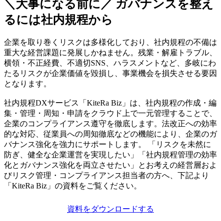
＼大事になる前に／ ガバナンスを整え
るには社内規程から
企業を取り巻くリスクは多様化しており、社内規程の不備は
重大な経営課題に発展しかねません。残業・解雇トラブル、
横領・不正経費、不適切SNS、ハラスメントなど、多岐にわ
たるリスクが企業価値を毀損し、事業機会を損失させる要因
となります。
社内規程DXサービス「KiteRa Biz」は、社内規程の作成・編
集・管理・周知・申請をクラウド上で一元管理することで、
企業のコンプライアンス遵守を徹底します。法改正への効率
的な対応、従業員への周知徹底などの機能により、企業のガ
バナンス強化を強力にサポートします。 「リスクを未然に
防ぎ、健全な企業運営を実現したい」「社内規程管理の効率
化とガバナンス強化を両立させたい」とお考えの経営層およ
びリスク管理・コンプライアンス担当者の方へ、下記より
「KiteRa Biz」の資料をご覧ください。
資料をダウンロードする