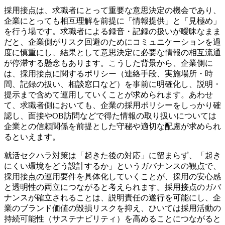
採用接点は、求職者にとって重要な意思決定の機会であり、
企業にとっても相互理解を前提に「情報提供」と「見極め」
を行う場です。求職者による録音・記録の扱いが曖昧なまま
だと、企業側がリスク回避のためにコミュニケーションを過
度に慎重にし、結果として意思決定に必要な情報の相互流通
が停滞する懸念もあります。こうした背景から、企業側に
は、採用接点に関するポリシー（連絡手段、実施場所・時
間、記録の扱い、相談窓口など）を事前に明確化し、説明・
提示まで含めて運用していくことが求められます。あわせ
て、求職者側においても、企業の採用ポリシーをしっかり確
認し、面接やOB訪問などで得た情報の取り扱いについては
企業との信頼関係を前提とした守秘や適切な配慮が求められ
るといえます。
就活セクハラ対策は「起きた後の対応」に留まらず、「起き
にくい環境をどう設計するか」というガバナンスの観点で、
採用接点の運用要件を具体化していくことが、採用の安心感
と透明性の両立につながると考えられます。採用接点のガバ
ナンスが確立されることは、説明責任の遂行を可能にし、企
業のブランド価値の毀損リスクを抑え、ひいては採用活動の
持続可能性（サステナビリティ）を高めることにつながると