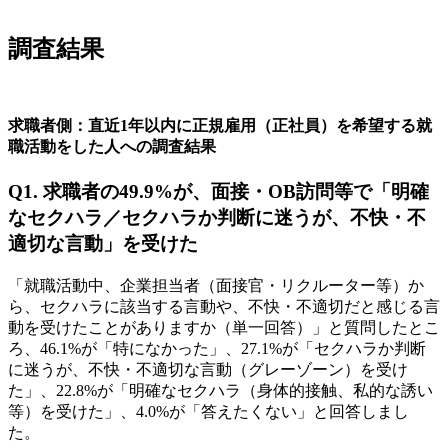
調査結果
求職者側：直近1年以内に正規雇用（正社員）を希望する就
職活動をした人への調査結果
Q1. 求職者の49.9%が、面接・OB訪問等で「明確
なセクハラ／セクハラか判断に迷うが、不快・不
適切な言動」を受けた
「就職活動中、企業担当者（面接官・リクルーター等）か
ら、セクハラに該当する言動や、不快・不適切だと感じる言
動を受けたことがありますか（単一回答）」と質問したとこ
ろ、46.1%が「特になかった」、27.1%が「セクハラか判断
に迷うが、不快・不適切な言動（グレーゾーン）を受け
た」、22.8%が「明確なセクハラ（身体的接触、私的な誘い
等）を受けた」、4.0%が「答えたくない」と回答しまし
た。