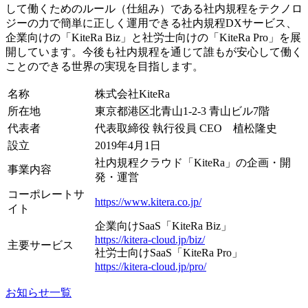
して働くためのルール（仕組み）である社内規程をテクノロ
ジーの力で簡単に正しく運用できる社内規程DXサービス、
企業向けの「KiteRa Biz」と社労士向けの「KiteRa Pro」を展
開しています。今後も社内規程を通じて誰もが安心して働く
ことのできる世界の実現を目指します。
名称
株式会社KiteRa
所在地
東京都港区北青山1-2-3 青山ビル7階
代表者
代表取締役 執行役員 CEO 植松隆史
設立
2019年4月1日
社内規程クラウド「KiteRa」の企画・開
事業内容
発・運営
コーポレートサ
https://www.kitera.co.jp/
イト
企業向けSaaS「KiteRa Biz」
https://kitera-cloud.jp/biz/
主要サービス
社労士向けSaaS「KiteRa Pro」
https://kitera-cloud.jp/pro/
お知らせ一覧