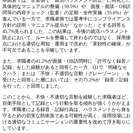
本調査では、企業側で「就活ハラスメント防止」に特化した
具体的なマニュアルの整備（59.5%）や、面接・面談・OB訪
問等の内容チェック（監査）の定期・全件実施（55.6%）が
進んでいる一方で、求職者側では選考中にコンプライアンス
方針の説明・マニュアル提示が「なかった」とする回答も
45.7%見られました。この結果は、今後の就活ハラスメント
防止において、ルールを整備して終わるのではなく、採用接
点における適切な周知・運用まで含めた「実効性の確保」が
不可欠であることを示唆しています。
また、求職者の41.2%が面接・OB訪問時に「許可なく録音／
記録」をした経験があると回答した一方、Q1で「明確なセ
クハラ」または「不快・不適切な言動（グレーゾーン）」を
受けたと回答した層においては、その75.2%が「録音／記録
を行った」と回答しました。
このことから、不快・不適切な言動を経験した求職者ほど、
自衛手段として記録という行動を取る傾向が強くうかがえま
す。求職者による録音・記録行為は、ハラスメントから身を
守るための切実な防衛策である可能性が高く、採用現場にお
ける適切なコミュニケーションの重要性を改めて浮き彫りに
しています。