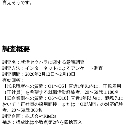
言えそうです。
調査概要
調査名：就活セクハラに関する意識調査
調査方法：インターネットによるアンケート調査
調査期間：2026年2月12日〜2月18日
有効回答：
【①求職者への質問：Q1〜Q5】直近1年以内に、正規雇用
（正社員）を希望する就職活動経験者、20〜59歳 1,180名
【②企業側への質問：Q6〜Q10】直近1年以内に、勤務先に
おいて「正社員の採用面接」または「OB訪問」の対応経験
者、20〜59歳 363名
調査企画：株式会社KiteRa
補足：構成比は小数点第2位を四捨五入