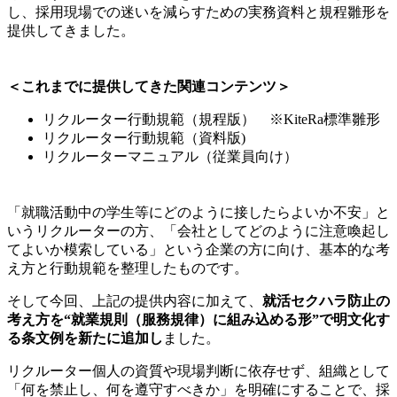
し、採用現場での迷いを減らすための実務資料と規程雛形を
提供してきました。
＜これまでに提供してきた関連コンテンツ＞
リクルーター行動規範（規程版） ※KiteRa標準雛形
リクルーター行動規範（資料版)
リクルーターマニュアル（従業員向け）
「就職活動中の学生等にどのように接したらよいか不安」と
いうリクルーターの方、「会社としてどのように注意喚起し
てよいか模索している」という企業の方に向け、基本的な考
え方と行動規範を整理したものです。
そして今回、上記の提供内容に加えて、
就活セクハラ防止の
考え方を“就業規則（服務規律）に組み込める形”で明文化す
る条文例を新たに追加し
ました。
リクルーター個人の資質や現場判断に依存せず、組織として
「何を禁止し、何を遵守すべきか」を明確にすることで、採