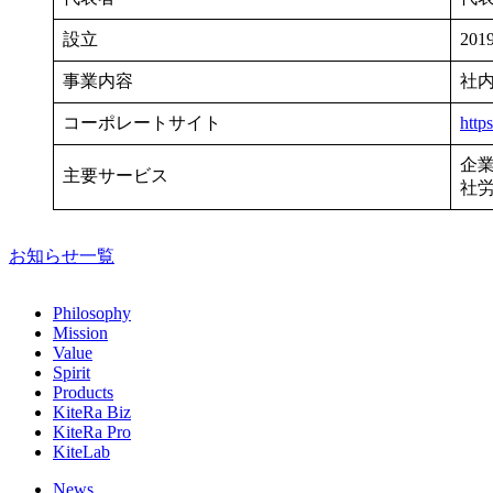
設立
20
事業内容
社内
コーポレートサイト
http
企業向
主要サービス
社労
お知らせ一覧
Philosophy
Mission
Value
Spirit
Products
KiteRa Biz
KiteRa Pro
KiteLab
News