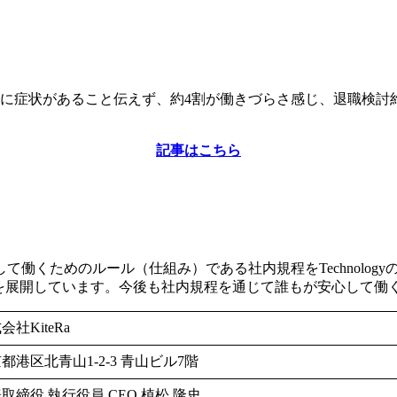
に症状があること伝えず、約4割が働きづらさ感じ、退職検討
記事はこちら
働くためのルール（仕組み）である社内規程をTechnolog
Ra Biz」を展開しています。今後も社内規程を通じて誰もが安心
会社KiteRa
都港区北青山1-2-3 青山ビル7階
取締役 執行役員 CEO 植松 隆史